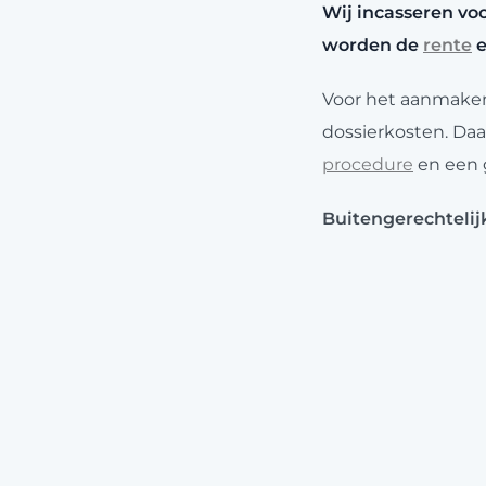
Wij incasseren voo
worden de
rente
Voor het aanmaken
dossierkosten. Daa
procedure
en een 
Buitengerechteli
Dossierkosten 
Incassotarief 
Gerechtelijke
inca
Gereduceerd uu
Dit is exclusief 21