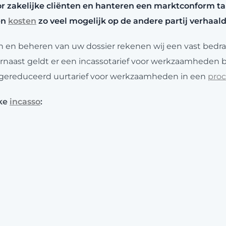
r zakelijke cliënten en hanteren een marktconform tar
en
kosten
zo veel mogelijk op de andere partij verhaald
 en beheren van uw dossier rekenen wij een vast bedr
rnaast geldt er een incassotarief voor werkzaamheden 
gereduceerd uurtarief voor werkzaamheden in een
pro
jke
incasso
:
€ 85,00.
15% over het ontvangen bedrag.
sso
:
rtarief van € 200,00.
% btw. Verschotten worden doorbelast. Dit zijn
kosten
van 