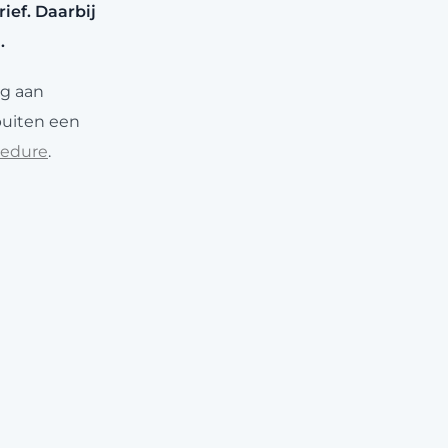
ief. Daarbij
.
ag aan
buiten een
cedure
.
derden, zoals